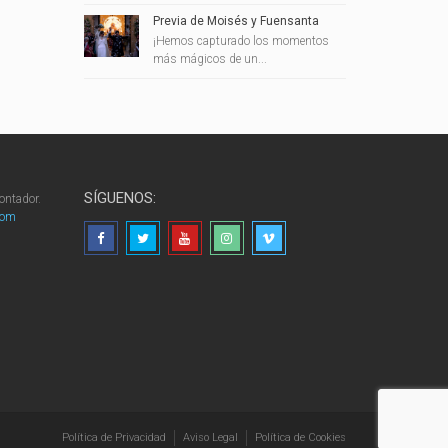
Previa de Moisés y Fuensanta
¡Hemos capturado los momentos
más mágicos de un...
SÍGUENOS:
ontador.
com
Política de Privacidad
Aviso Legal
Política de Cookies