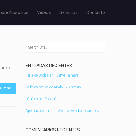
obre Nosotros
Videos
Servicios
Contacto
ENTRADAS RECIENTES
jar lo que
Feria de Bodas en Fuente Palmera
La boda bética de Anabel y Antonio
d More
¿Qué es ser Policía?
Apertura de nuestra Web: www.rebelrecords.es
COMENTARIOS RECIENTES