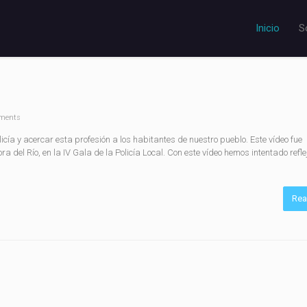
Inicio
S
ments
licía y acercar esta profesión a los habitantes de nuestro pueblo. Este vídeo fue
 del Río, en la IV Gala de la Policía Local. Con este vídeo hemos intentado refle
Rea