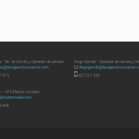
 - Tec. de Sonido y Operador de cámara.
Diego Garrido - Operador de cámara y M
pez@lavegacomunicacion.com
diegogarrido@lavegacomunicacion.
7 973
622 227 330
s – VFX Efectos Visuales.
lphazeromedia.com
8 848