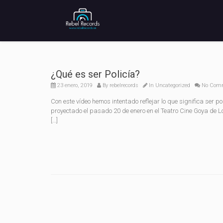
¿Qué es ser Policía?
23 enero, 2019
By
rebelrecords
In
Uncategorized
No Com
Con este vídeo hemos intentado reflejar lo que significa ser po
proyectado el pasado 20 de enero en el Teatro Cine Goya de Lora
[…]