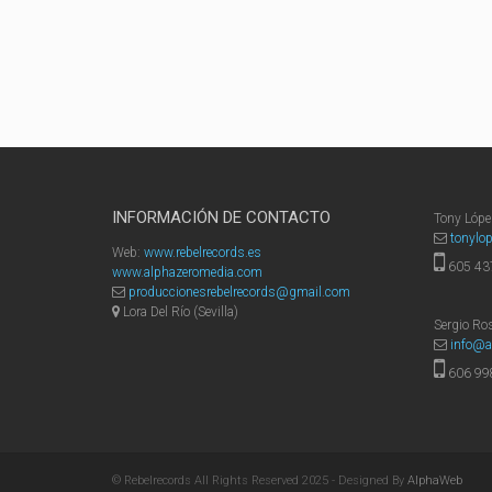
INFORMACIÓN DE CONTACTO
Tony López
tonylo
Web:
www.rebelrecords.es
605 43
www.alphazeromedia.com
produccionesrebelrecords@gmail.com
Lora Del Río (Sevilla)
Sergio Ro
info@a
606 99
© Rebelrecords All Rights Reserved 2025 - Designed By
AlphaWeb