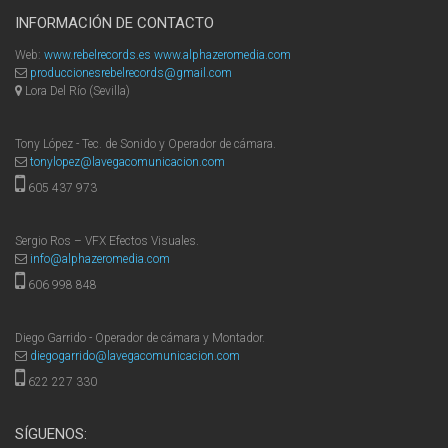
INFORMACIÓN DE CONTACTO
Web:
www.rebelrecords.es
www.alphazeromedia.com
produccionesrebelrecords@gmail.com
Lora Del Río (Sevilla)
Tony López - Tec. de Sonido y Operador de cámara.
tonylopez@lavegacomunicacion.com
605 437 973
Sergio Ros – VFX Efectos Visuales.
info@alphazeromedia.com
606 998 848
Diego Garrido - Operador de cámara y Montador.
diegogarrido@lavegacomunicacion.com
622 227 330
SÍGUENOS: