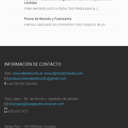
córdoba
Video realizado junto a Alpha Zero Media para la J...
Previa de Moisés y Fuensanta
¡Hemos capturado los momentos más mágicos de un...
INFORMACIÓN DE CONTACTO
Web:
www.rebelrecords.es
www.alphazeromedia.com
produccionesrebelrecords@gmail.com
Lora Del Río (Sevilla)
Tony López - Tec. de Sonido y Operador de cámara.
tonylopez@lavegacomunicacion.com
605 437 973
Sergio Ros – VFX Efectos Visuales.