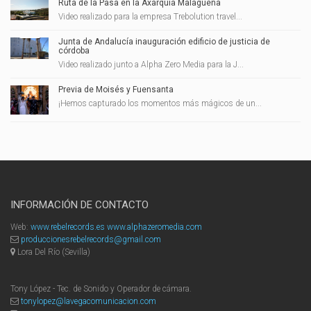
Ruta de la Pasa en la Axarquía Malagueña
Video realizado para la empresa Trebolution travel...
Junta de Andalucía inauguración edificio de justicia de
córdoba
Video realizado junto a Alpha Zero Media para la J...
Previa de Moisés y Fuensanta
¡Hemos capturado los momentos más mágicos de un...
INFORMACIÓN DE CONTACTO
Web:
www.rebelrecords.es
www.alphazeromedia.com
produccionesrebelrecords@gmail.com
Lora Del Río (Sevilla)
Tony López - Tec. de Sonido y Operador de cámara.
tonylopez@lavegacomunicacion.com