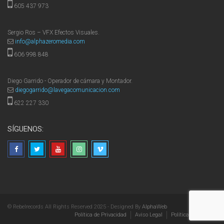
605 437 973
Sergio Ros – VFX Efectos Visuales.
info@alphazeromedia.com
606 998 848
Diego Garrido - Operador de cámara y Montador.
diegogarrido@lavegacomunicacion.com
622 227 330
SÍGUENOS:
© Rebelrecords All Rights Reserved 2025 - Designed By
AlphaWeb
Política de Privacidad
Aviso Legal
Política de Cookies